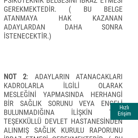
PSİKOTEKNİK BELGESİNİ İBRAZ ETMESİ
GEREKMEKTEDİR. ( BU BELGE
ATANMAYA HAK KAZANAN
ADAYLARDAN DAHA SONRA
İSTENECEKTİR.)
NOT 2
: ADAYLARIN ATANACAKLARI
KADROLARLA İLGİLİ OLARAK
MESLEĞİNİ YAPMASINDA HERHANGİ
BİR SAĞLIK SORUNU VEYA ENGELİ
Hızlı
BULUNMADIĞINA İLİŞKİN TAM
Erişim
TEŞEKKÜLLÜ DEVLET HASTANESİNDEN
ALINMIŞ SAĞLIK KURULU RAPORUNU